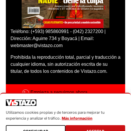
Teléfono: (+593) 985860991 - (042) 2327200 |
Dirección: Aguirre 734 y Boyacá | Email:
webmaster@vistazo.com
Prohibida la reproducción total, parcial y traducción a
cualquier idioma, sin autorización escrita de su
titular, de todos los contenidos de Vistazo.com.
Empieza a seguirnos ahora
Activar notificaciones
Utilizamos cookies propias y de terceros para mejorar tu
Código ética
experiencia y analizar el tráfico.
Más información
Sugerencias a: