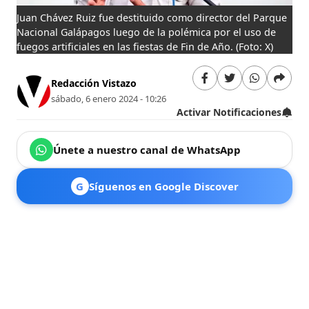
Juan Chávez Ruiz fue destituido como director del Parque
Nacional Galápagos luego de la polémica por el uso de
fuegos artificiales en las fiestas de Fin de Año.
(Foto: X)
Redacción Vistazo
sábado, 6 enero 2024 - 10:26
Activar Notificaciones
Únete a nuestro canal de WhatsApp
G
Síguenos en Google Discover