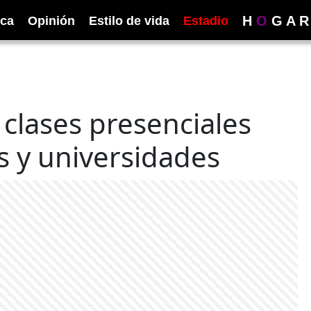
H
O
G
A
R
ica
Opinión
Estilo de vida
Estadio
 clases presenciales
s y universidades