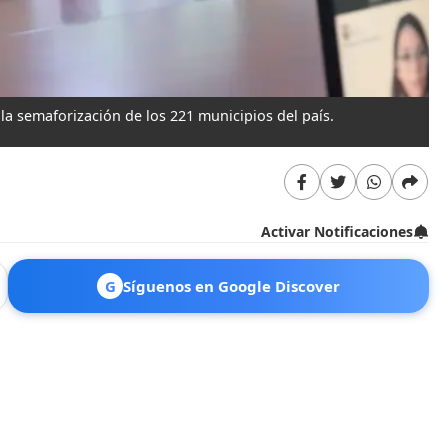
la semaforización de los 221 municipios del país.
Activar Notificaciones
G
Síguenos en Google Discover