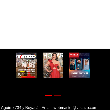
 Aguirre 734 y Boyacá | Email:
webmaster@vistazo.com