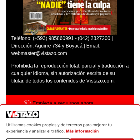
Teléfono: (+593) 985860991 - (042) 2327200 |
Dirección: Aguirre 734 y Boyacá | Email:
webmaster@vistazo.com
Prohibida la reproducción total, parcial y traducción a
cualquier idioma, sin autorización escrita de su
titular, de todos los contenidos de Vistazo.com.
Empieza a seguirnos ahora
Activar notificaciones
Utilizamos cookies propias y de terceros para mejorar tu
Código ética
experiencia y analizar el tráfico.
Más información
Sugerencias a: