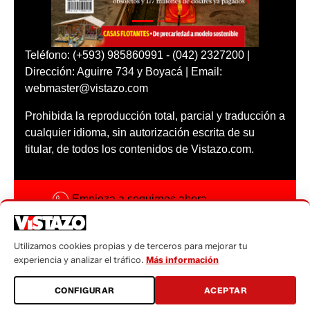
Teléfono: (+593) 985860991 - (042) 2327200 |
Dirección: Aguirre 734 y Boyacá | Email:
webmaster@vistazo.com
Prohibida la reproducción total, parcial y traducción a
cualquier idioma, sin autorización escrita de su
titular, de todos los contenidos de Vistazo.com.
Empieza a seguirnos ahora
Activar notificaciones
Utilizamos cookies propias y de terceros para mejorar tu
Código ética
experiencia y analizar el tráfico.
Más información
Sugerencias a:
CONFIGURAR
ACEPTAR
sugerencias@vistazo.com