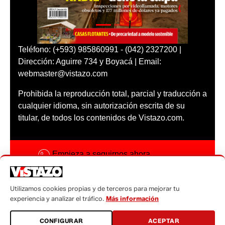
Teléfono: (+593) 985860991 - (042) 2327200 |
Dirección: Aguirre 734 y Boyacá | Email:
webmaster@vistazo.com
Prohibida la reproducción total, parcial y traducción a
cualquier idioma, sin autorización escrita de su
titular, de todos los contenidos de Vistazo.com.
Empieza a seguirnos ahora
Activar notificaciones
Utilizamos cookies propias y de terceros para mejorar tu
Código ética
experiencia y analizar el tráfico.
Más información
Sugerencias a:
CONFIGURAR
ACEPTAR
sugerencias@vistazo.com