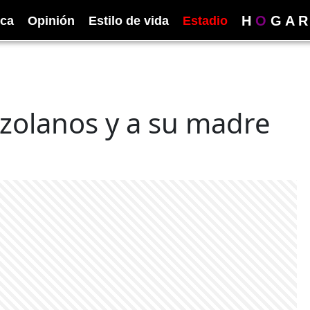
H
O
G
A
R
ica
Opinión
Estilo de vida
Estadio
zolanos y a su madre