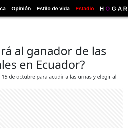
H
O
G
A
R
ica
Opinión
Estilo de vida
Estadio
rá al ganador de las
ales en Ecuador?
15 de octubre para acudir a las urnas y elegir al