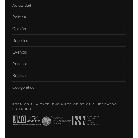
Actualidad
›
Política
›
Opinión
›
Deportes
›
Eventos
›
Podcast
›
Réplicas
›
Código etico
›
PREMIOS A LA EXCELENCIA PERIODÍSTICA Y LIDERAZGO
EDITORIAL