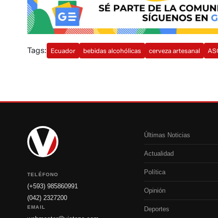
Tags:
Ecuador
bebidas alcohólicas
cerveza artesanal
AS
Últimas Noticias
Actualidad
Política
TELÉFONO
(+593) 985860991
Opinión
(042) 2327200
EMAIL
Deportes