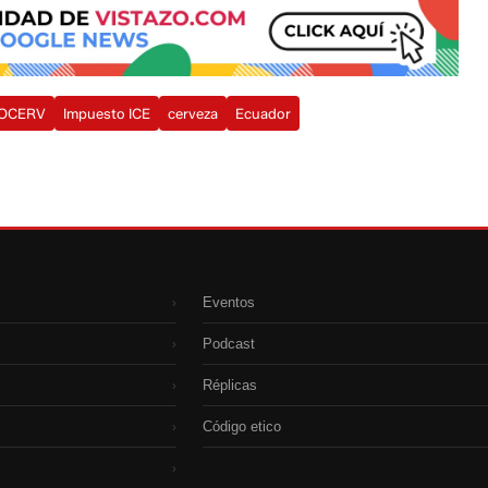
OCERV
Impuesto ICE
cerveza
Ecuador
Eventos
›
Podcast
›
Réplicas
›
Código etico
›
›