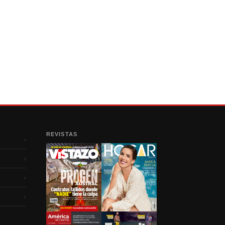
REVISTAS
›
›
›
›