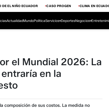
 DE EL NIÑO ECUADOR
CASO PROGEN
CLIMA EN ECUAD
icias
Actualidad
Mundo
Política
Servicios
Deportes
Negocios
Entretenim
por el Mundial 2026: La
entraría en la
esto
y la composición de sus costos. La medida no