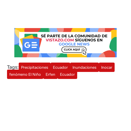
Tags:
Precipitaciones
Ecuador
Inundaciones
Inocar
fenómeno El Niño
Erfen
Ecuador