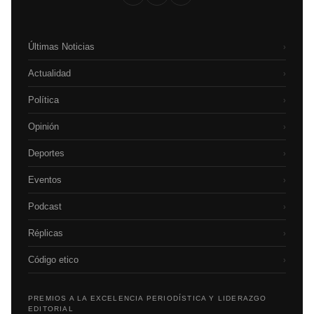
Últimas Noticias
›
Actualidad
›
Política
›
Opinión
›
Deportes
›
Eventos
›
Podcast
›
Réplicas
›
Código etico
›
PREMIOS A LA EXCELENCIA PERIODÍSTICA Y LIDERAZGO
EDITORIAL