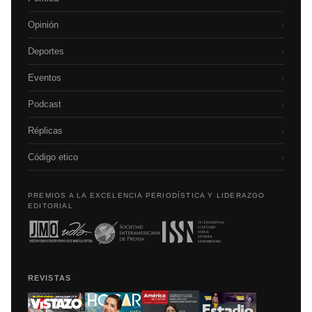
Opinión
›
Deportes
›
Eventos
›
Podcast
›
Réplicas
›
Código etico
›
PREMIOS A LA EXCELENCIA PERIODÍSTICA Y LIDERAZGO
EDITORIAL
REVISTAS