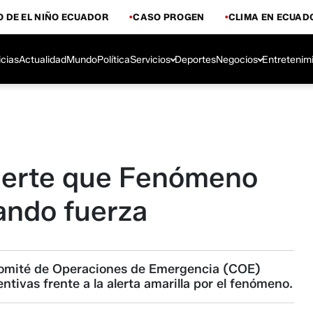
 DE EL NIÑO ECUADOR
CASO PROGEN
CLIMA EN ECUAD
icias
Actualidad
Mundo
Política
Servicios
Deportes
Negocios
Entretenim
ierte que Fenómeno
ando fuerza
 Comité de Operaciones de Emergencia (COE)
tivas frente a la alerta amarilla por el fenómeno.