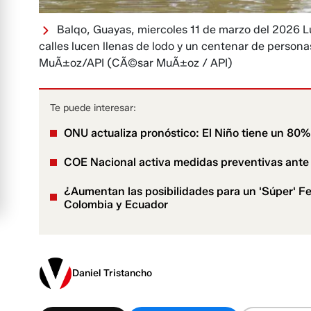
Balqo, Guayas, miercoles 11 de marzo del 2026 Lue
calles lucen llenas de lodo y un centenar de perso
MuÃ±oz/API
(CÃ©sar MuÃ±oz / API)
Te puede interesar:
ONU actualiza pronóstico: El Niño tiene un 80% 
COE Nacional activa medidas preventivas ante 
¿Aumentan las posibilidades para un 'Súper' F
Colombia y Ecuador
Daniel Tristancho