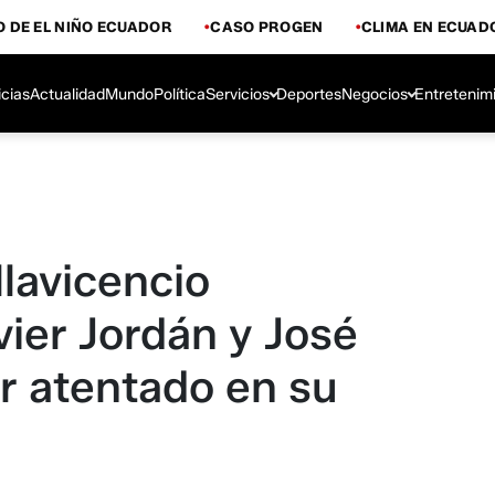
 DE EL NIÑO ECUADOR
CASO PROGEN
CLIMA EN ECUAD
icias
Actualidad
Mundo
Política
Servicios
Deportes
Negocios
Entretenim
llavicencio
vier Jordán y José
r atentado en su