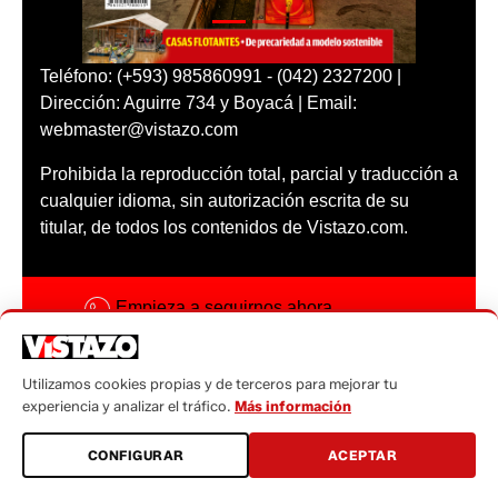
Teléfono: (+593) 985860991 - (042) 2327200 |
Dirección: Aguirre 734 y Boyacá | Email:
webmaster@vistazo.com
Prohibida la reproducción total, parcial y traducción a
cualquier idioma, sin autorización escrita de su
titular, de todos los contenidos de Vistazo.com.
Empieza a seguirnos ahora
Activar notificaciones
Utilizamos cookies propias y de terceros para mejorar tu
Código ética
experiencia y analizar el tráfico.
Más información
Sugerencias a:
CONFIGURAR
ACEPTAR
sugerencias@vistazo.com