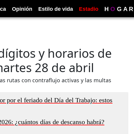
H
O
G
A
R
ica
Opinión
Estilo de vida
Estadio
dígitos y horarios de
martes 28 de abril
as rutas con contraflujo activas y las multas
por el feriado del Día del Trabajo: estos
2026: ¿cuántos días de descanso habrá?