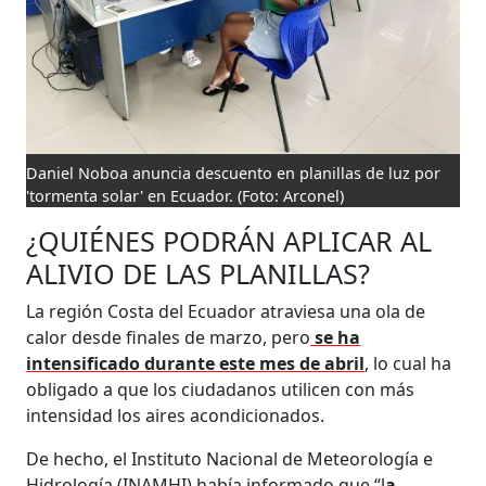
Daniel Noboa anuncia descuento en planillas de luz por
'tormenta solar' en Ecuador.
(Foto: Arconel)
¿QUIÉNES PODRÁN APLICAR AL
ALIVIO DE LAS PLANILLAS?
La región Costa del Ecuador atraviesa una ola de
calor desde finales de marzo, pero
se ha
intensificado durante este mes de abril
, lo cual ha
obligado a que los ciudadanos utilicen con más
intensidad los aires acondicionados.
De hecho, el Instituto Nacional de Meteorología e
Hidrología (INAMHI) había informado que “l
a