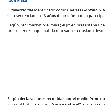
'Don Maca'
El fallecido fue identificado como
Charles Gonzalo S. V
sido sentenciado a
13 años de prisión
por su participa
Según información preliminar, el joven presentaba un
preexistente, lo que habría motivado su traslado desde 
Según
declaraciones recogidas por el medio Primicia
Elena, al tratarse de una
"causa natural",
el protocolo