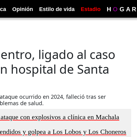
H
O
G
A
R
ica
Opinión
Estilo de vida
Estadio
entro, ligado al caso
n hospital de Santa
ataque ocurrido en 2024, falleció tras ser
oblemas de salud.
 ataque con explosivos a clínica en Machala
hendidos y golpea a Los Lobos y Los Choneros