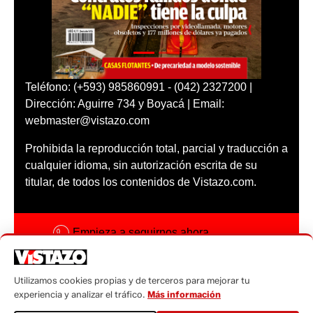
Teléfono: (+593) 985860991 - (042) 2327200 |
Dirección: Aguirre 734 y Boyacá | Email:
webmaster@vistazo.com
Prohibida la reproducción total, parcial y traducción a
cualquier idioma, sin autorización escrita de su
titular, de todos los contenidos de Vistazo.com.
Empieza a seguirnos ahora
Activar notificaciones
Utilizamos cookies propias y de terceros para mejorar tu
Código ética
experiencia y analizar el tráfico.
Más información
Sugerencias a: