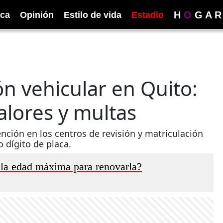
H
O
G
A
R
ica
Opinión
Estilo de vida
Estadio
ón vehicular en Quito:
valores y multas
ención en los centros de revisión y matriculación
 dígito de placa.
 la edad máxima para renovarla?