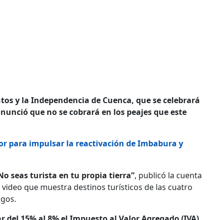
ntos y la Independencia de Cuenca, que se celebrará
 anunció que no se cobrará en los peajes que este
r para impulsar la reactivación de Imbabura y
 No seas turista en tu propia tierra”
, publicó la cuenta
un video que muestra destinos turísticos de las cuatro
agos.
r del 15% al 8% el Impuesto al Valor Agregado (IVA)