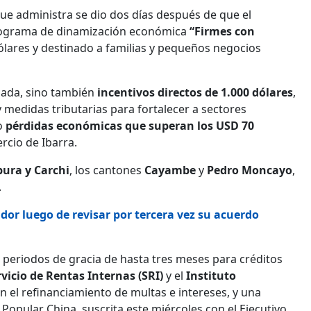
ue administra
se dio dos días después de que el
programa de dinamización económica
“Firmes con
dólares y destinado a familias y pequeños negocios
nada, sino también
incentivos directos de 1.000 dólares
,
y medidas tributarias para fortalecer a sectores
o
pérdidas económicas que superan los USD 70
rcio de Ibarra.
ura y Carchi
, los cantones
Cayambe
y
Pedro Moncayo
,
.
or luego de revisar por tercera vez su acuerdo
periodos de gracia de hasta tres meses para créditos
rvicio de Rentas Internas (SRI)
y el
Instituto
án el refinanciamiento de multas e intereses, y una
Popular China, suscrita este miércoles con el Ejecutivo