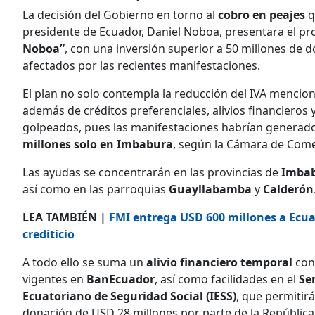
La decisión del Gobierno en torno al
cobro en peajes
q
presidente de Ecuador, Daniel Noboa, presentara el 
Noboa”
, con una inversión superior a 50 millones de 
afectados por las recientes manifestaciones.
El plan no solo contempla la reducción del IVA mencio
además de créditos preferenciales, alivios financieros 
golpeados, pues las manifestaciones habrían generad
millones solo en Imbabura
, según la Cámara de Come
Las ayudas se concentrarán en las provincias de
Imbab
así como en las parroquias
Guayllabamba
y
Calderón
LEA TAMBIÉN |
FMI entrega USD 600 millones a Ecuad
crediticio
A todo ello se suma un
alivio financiero temporal
con 
vigentes en
BanEcuador
, así como facilidades en el
Se
Ecuatoriano de Seguridad Social (IESS)
, que permitir
donación de USD 28 millones por parte de la República 