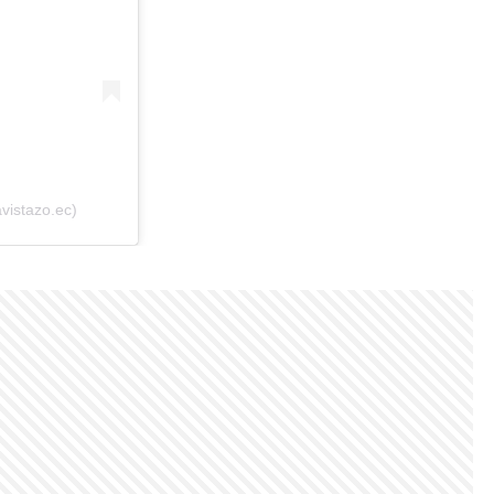
vistazo.ec)