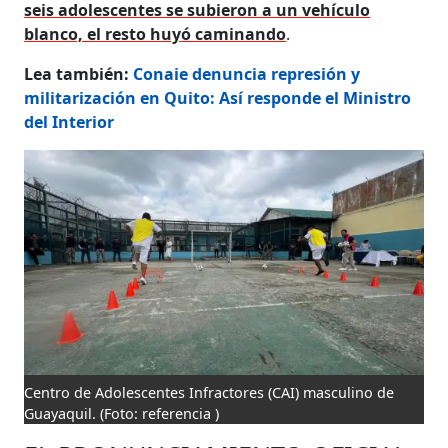
seis adolescentes se subieron a un vehículo
blanco, el resto huyó caminando
.
Lea también:
Conaie denuncia represión y
militarización en Quito: Así responde el Ministro
del Interior
Centro de Adolescentes Infractores (CAI) masculino de
Guayaquil.
(Foto: referencia )