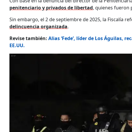
Con base en la denuncia del director de la Penitenciar
penitenciario y privados de libertad
, quienes fueron 
Sin embargo, el 2 de septiembre de 2025, la Fiscalía r
delincuencia organizada
.
Revise también:
Alias ‘Fede’, líder de Los Águilas, 
EE.UU.