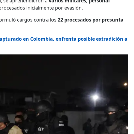
ía, se aprehendieron a
varios militares, personal
procesados inicialmente por evasión.
eformuló cargos contra los
22 procesados por presunta
recapturado en Colombia, enfrenta posible extradición a