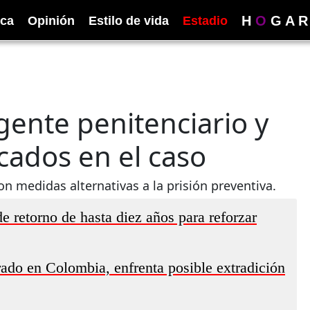
H
O
G
A
R
ica
Opinión
Estilo de vida
Estadio
agente penitenciario y
cados en el caso
n medidas alternativas a la prisión preventiva.
de retorno de hasta diez años para reforzar
rado en Colombia, enfrenta posible extradición