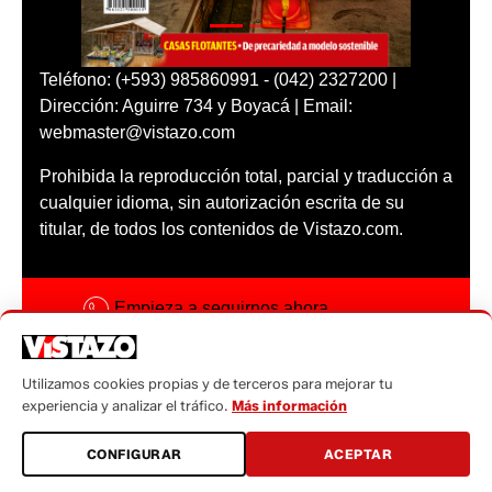
Teléfono: (+593) 985860991 - (042) 2327200 |
Dirección: Aguirre 734 y Boyacá | Email:
webmaster@vistazo.com
Prohibida la reproducción total, parcial y traducción a
cualquier idioma, sin autorización escrita de su
titular, de todos los contenidos de Vistazo.com.
Empieza a seguirnos ahora
Activar notificaciones
Utilizamos cookies propias y de terceros para mejorar tu
Código ética
experiencia y analizar el tráfico.
Más información
Sugerencias a:
CONFIGURAR
ACEPTAR
sugerencias@vistazo.com