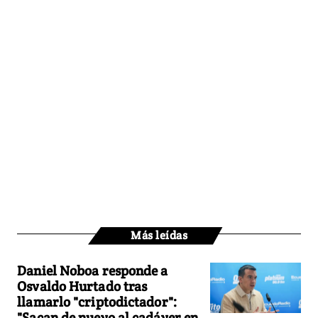
Más leídas
Daniel Noboa responde a
Osvaldo Hurtado tras
llamarlo "criptodictador":
"Sacan de nuevo al cadáver en