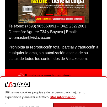
Teléfono: (+593) 985860991 - (042) 2327200 |
Dirección: Aguirre 734 y Boyacá | Email:
webmaster@vistazo.com
Prohibida la reproducción total, parcial y traducción a
cualquier idioma, sin autorización escrita de su
titular, de todos los contenidos de Vistazo.com.
Empieza a seguirnos ahora
Activar notificaciones
Utilizamos cookies propias y de terceros para mejorar tu
Código ética
experiencia y analizar el tráfico.
Más información
Sugerencias a: