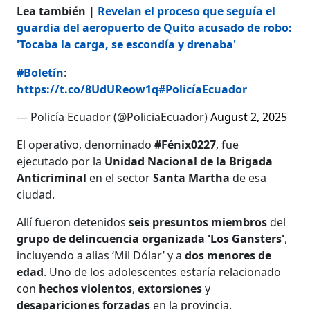
Lea también |
Revelan el proceso que seguía el
guardia del aeropuerto de Quito acusado de robo:
'Tocaba la carga, se escondía y drenaba'
#Boletín
:
https://t.co/8UdUReow1q
#PolicíaEcuador
— Policía Ecuador (@PoliciaEcuador)
August 2, 2025
El operativo, denominado
#Fénix0227
, fue
ejecutado por la
Unidad Nacional de la Brigada
Anticriminal
en el sector
Santa Martha
de esa
ciudad.
Allí fueron detenidos
seis presuntos miembros
del
grupo de delincuencia organizada 'Los Gansters'
,
incluyendo a alias ‘Mil Dólar’ y a
dos menores de
edad
. Uno de los adolescentes estaría relacionado
con
hechos violentos
,
extorsiones
y
desapariciones forzadas
en la provincia.