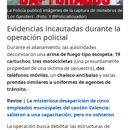
La Policía publicó imágenes de la captura de mimebros de
'Los Gansters'.
(Foto: X @PoliciaEcuador)
Evidencias incautadas durante la
operación policial
Durante el allanamiento, las autoridades
decomisaron una
arma de fuego tipo escopeta
,
19
cartuchos
,
tres motocicletas
(una presuntamente
propiedad de una víctima de secuestro),
dos
teléfonos móviles
, un
chaleco antibalas
y varias
prendas similares a uniformes de agentes de
tránsito
.
Revise |
La misteriosa desaparición de cinco
empleados municipales del cantón Valencia:
salieron a una capacitación, pero no volvieron
La operación busca debilitar las estructuras de