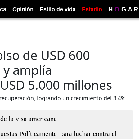
H
O
G
A
R
ica
Opinión
Estilo de vida
Estadio
lso de USD 600
 y amplía
a USD 5.000 millones
ecuperación, logrando un crecimiento del 3,4%
 de la visa americana
estas Políticamente’ para luchar contra el