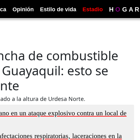
H
O
G
A
R
ica
Opinión
Estilo de vida
Estadio
ancha de combustible
 Guayaquil: esto se
ente
ado a la altura de Urdesa Norte.
ano en un ataque explosivo contra un local de
ectaciones respiratorias, laceraciones en la