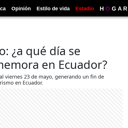
H
O
G
A
R
ica
Opinión
Estilo de vida
Estadio
: ¿a qué día se
nmemora en Ecuador?
a al viernes 23 de mayo, generando un fin de
rismo en Ecuador.