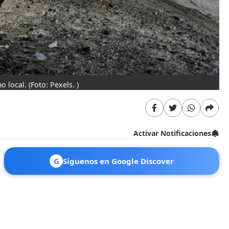
o local.
(Foto: Pexels. )
Activar Notificaciones
G
Síguenos en Google Discover