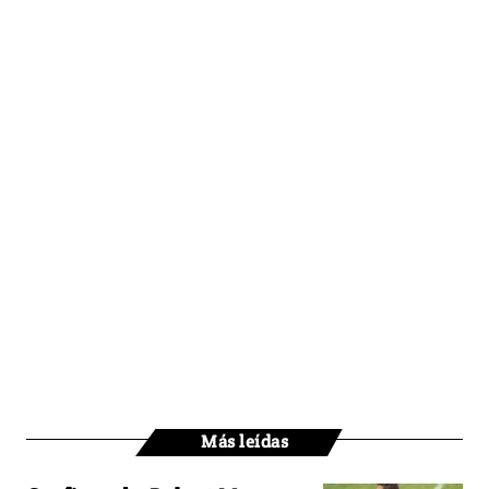
Más leídas