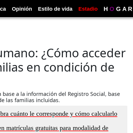
H
O
G
A
R
ica
Opinión
Estilo de vida
Estadio
Humano: ¿Cómo acceder
ilias en condición de
base a la información del Registro Social, base
 las familias incluidas.
bra cuánto le corresponde y cómo calcularlo
en matrículas gratuitas para modalidad de