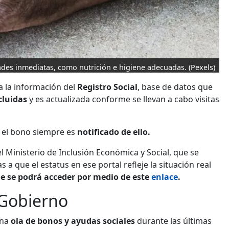
dades inmediatas, como nutrición e higiene adecuadas.
(Pexels)
a la información del
Registro Social
, base de datos que
cluidas
y es actualizada conforme se llevan a cabo visitas
r el bono siempre es
notificado de ello.
l Ministerio de Inclusión Económica y Social, que se
 a que el estatus en ese portal refleje la situación real
ue se podrá acceder por medio de este
enlace
.
 Gobierno
una
ola de bonos y ayudas sociales
durante las últimas