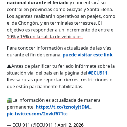
nacional durante el feriado
y concentrará su
control en provincias como Guayas y Santa Elena.
Los agentes realizarán operativos en peajes, como
el de Chongón, y en terminales terrestres.
El
objetivo es responder a un incremento de entre el
10% y 15% en la salida de vehículos.
Para conocer información actualizada de las vías
durante el fin de semana,
puede visitar este link
⚠️Antes de planificar tu feriado infórmate sobre la
situación vial del país en la página del
#ECU911
.
Revisa rutas que reportan cierres, restricciones o
que están parcialmente habilitadas.
🛣️La información es actualizada de manera
permanente.
https://t.co/tznoiyJtDM
...
pic.twitter.com/2ovkf671tc
— ECU 911 (@ECU911_)
April 2, 2026