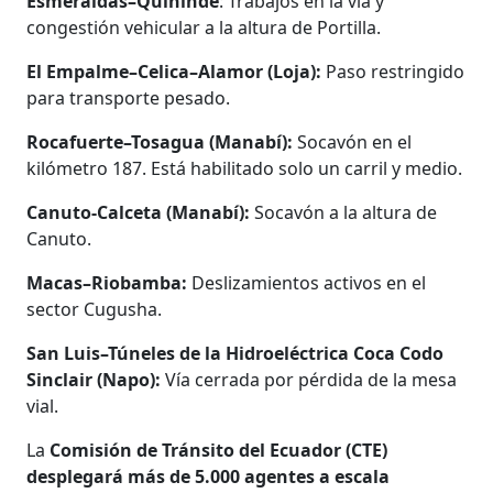
Esmeraldas–Quinindé
: Trabajos en la vía y
congestión vehicular a la altura de Portilla.
El Empalme–Celica–Alamor (Loja):
Paso restringido
para transporte pesado.
Rocafuerte–Tosagua (Manabí):
Socavón en el
kilómetro 187. Está habilitado solo un carril y medio.
Canuto-Calceta (Manabí):
Socavón a la altura de
Canuto.
Macas–Riobamba:
Deslizamientos activos en el
sector Cugusha.
San Luis–Túneles de la Hidroeléctrica Coca Codo
Sinclair (Napo):
Vía cerrada por pérdida de la mesa
vial.
La
Comisión de Tránsito del Ecuador (CTE)
desplegará más de 5.000 agentes a escala