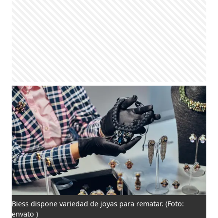
Biess dispone variedad de joyas para rematar.
(Foto:
envato )