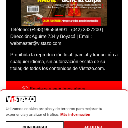
Teléfono: (+593) 985860991 - (042) 2327200 |
Dirección: Aguirre 734 y Boyacá | Email:
webmaster@vistazo.com
Prohibida la reproducción total, parcial y traducción a
cualquier idioma, sin autorización escrita de su
titular, de todos los contenidos de Vistazo.com.
Empieza a seguirnos ahora
Activar notificaciones
Utilizamos cookies propias y de terceros para mejorar tu
Código ética
experiencia y analizar el tráfico.
Más información
Sugerencias a:
CONFIGURAR
ACEPTAR
sugerencias@vistazo.com