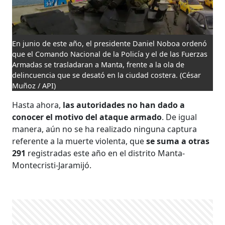
En junio de este año, el presidente Daniel Noboa ordenó
que el Comando Nacional de la Policía y el de las Fuerzas
Armadas se trasladaran a Manta, frente a la ola de
delincuencia que se desató en la ciudad costera.
(César
Muñoz / API)
Hasta ahora,
las autoridades no han dado a
conocer el motivo del ataque armado
. De igual
manera, aún no se ha realizado ninguna captura
referente a la muerte violenta, que
se suma a otras
291
registradas este año en el distrito Manta-
Montecristi-Jaramijó.