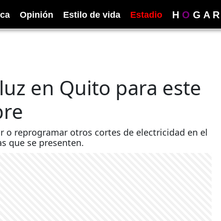
H
O
G
A
R
ica
Opinión
Estilo de vida
Estadio
luz en Quito para este
bre
 o reprogramar otros cortes de electricidad en el
as que se presenten.