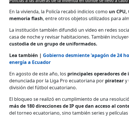
Policías a las afueras de la vivienda en donde se llevó a cabo 
En la vivienda, la Policía recabó indicios como
un CPU, 
memoria flash
, entre otros objetos utilizados para al
La institución también difundió un video en redes socia
casa de noche y revisar habitaciones. También incluyer
custodia de un grupo de uniformados.
Lea también |
Gobierno desmiente 'apagón de 24 hor
energía a Ecuador
En agosto de este año, los
principales operadores de 
denunciada por la Liga Pro ecuatoriana por
piratear
y
división del fútbol ecuatoriano.
El bloqueo se realizó en cumplimiento de una resoluci
más de 180 direcciones de IP que dan acceso al con
del torneo ecuatoriano, sino también series y películas