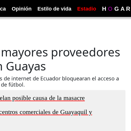
H
O
G
A
R
ica
Opinión
Estilo de vida
Estadio
s mayores proveedores
n Guayas
s de internet de Ecuador bloquearan el acceso a
de fútbol.
velan posible causa de la masacre
centros comerciales de Guayaquil y