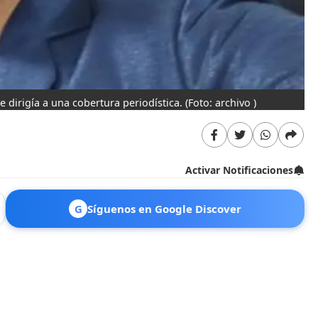
 dirigía a una cobertura periodística.
(Foto: archivo )
Activar Notificaciones
G
Síguenos en Google Discover