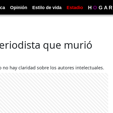
H
O
G
A
R
ica
Opinión
Estilo de vida
Estadio
eriodista que murió
 no hay claridad sobre los autores intelectuales.