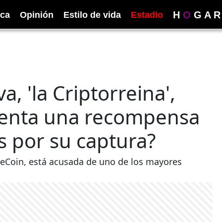
H
O
G
A
R
ica
Opinión
Estilo de vida
Estadio
, 'la Criptorreina',
menta una recompensa
s por su captura?
neCoin, está acusada de uno de los mayores