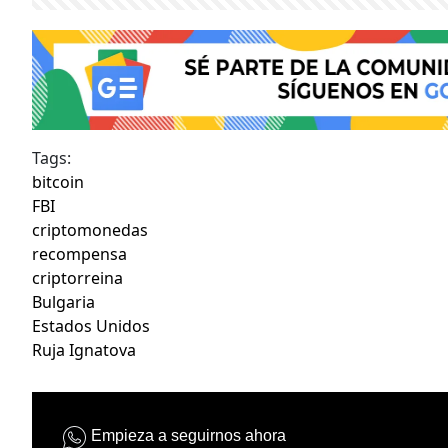
Tags:
bitcoin
FBI
criptomonedas
recompensa
criptorreina
Bulgaria
Estados Unidos
Ruja Ignatova
Empieza a seguirnos ahora