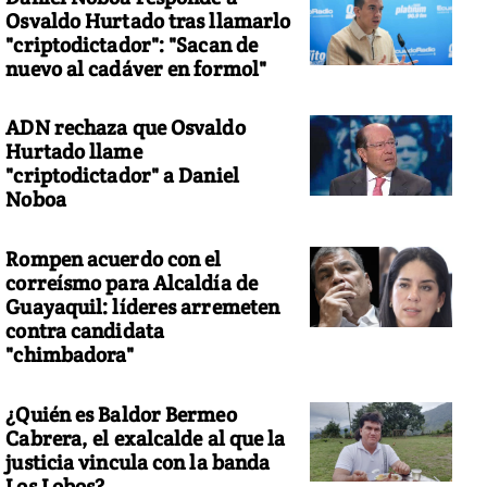
Osvaldo Hurtado tras llamarlo
"criptodictador": "Sacan de
nuevo al cadáver en formol"
ADN rechaza que Osvaldo
Hurtado llame
"criptodictador" a Daniel
Noboa
Rompen acuerdo con el
correísmo para Alcaldía de
Guayaquil: líderes arremeten
contra candidata
"chimbadora"
¿Quién es Baldor Bermeo
Cabrera, el exalcalde al que la
justicia vincula con la banda
Los Lobos?