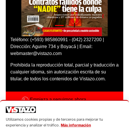
Teléfono: (+593) 985860991 - (042) 2327200 |
Dirección: Aguirre 734 y Boyacá | Email:
webmaster@vistazo.com
Prohibida la reproducción total, parcial y traducción a
cualquier idioma, sin autorización escrita de su
titular, de todos los contenidos de Vistazo.com.
Empieza a seguirnos ahora
Activar notificaciones
Utilizamos cookies propias y de terceros para mejorar tu
Código ética
experiencia y analizar el tráfico.
Más información