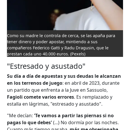
Como su madre le controla de cerca, se las apaña para
tener dinero y poder apostar, mintiendo a sus
compañeros Federico Gatti y Radu Dragusin, que le
prestan cada uno 40.000 euros.
(Pexels)
"Estresado y asustado"
Su día a día de apuestas y sus deudas le alcanzan
en los terrenos de juego
: en abril de 2023, durante
un partido que enfrenta a la Juve en Sassuolo,
Fagioli comete varios errores
. Es remplazado y
estalla en lágrimas, "estresado y asustado".
"Me decían:
'Te vamos a partir las piernas si no
pagas lo que debes'
(...) No dormía por las noches.
Cuanto más tiempo pasaba,
más me obsesionaba