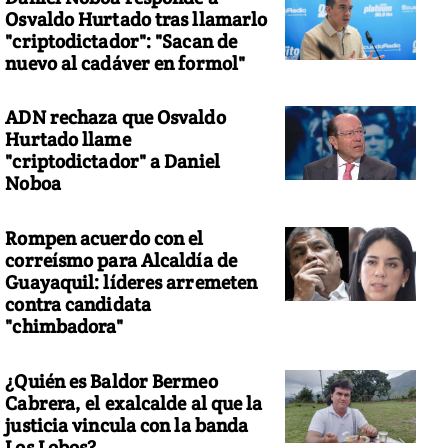
Osvaldo Hurtado tras llamarlo
"criptodictador": "Sacan de
nuevo al cadáver en formol"
ADN rechaza que Osvaldo
Hurtado llame
"criptodictador" a Daniel
Noboa
Rompen acuerdo con el
correísmo para Alcaldía de
Guayaquil: líderes arremeten
contra candidata
"chimbadora"
¿Quién es Baldor Bermeo
Cabrera, el exalcalde al que la
justicia vincula con la banda
Los Lobos?