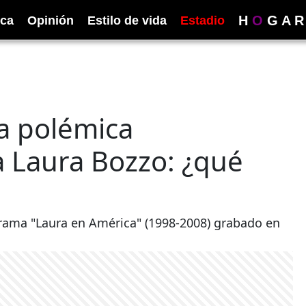
H
O
G
A
R
ica
Opinión
Estilo de vida
Estadio
la polémica
 Laura Bozzo: ¿qué
grama "Laura en América" (1998-2008) grabado en