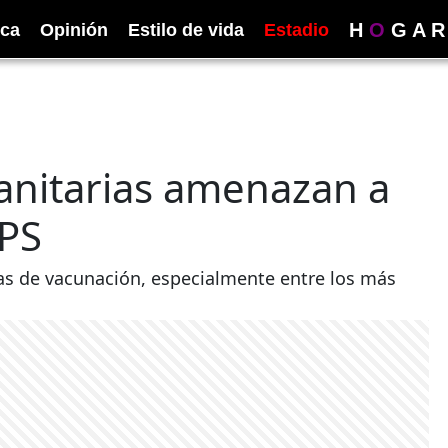
H
O
G
A
R
ica
Opinión
Estilo de vida
Estadio
anitarias amenazan a
OPS
sas de vacunación, especialmente entre los más