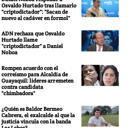
Osvaldo Hurtado tras llamarlo
"criptodictador": "Sacan de
nuevo al cadáver en formol"
ADN rechaza que Osvaldo
Hurtado llame
"criptodictador" a Daniel
Noboa
Rompen acuerdo con el
correísmo para Alcaldía de
Guayaquil: líderes arremeten
contra candidata
"chimbadora"
¿Quién es Baldor Bermeo
Cabrera, el exalcalde al que la
justicia vincula con la banda
Los Lobos?