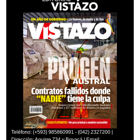
Teléfono: (+593) 985860991 - (042) 2327200 |
Dirección: Aguirre 734 y Boyacá | Email: