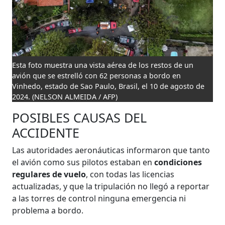
Esta foto muestra una vista aérea de los restos de un
avión que se estrelló con 62 personas a bordo en
Vinhedo, estado de Sao Paulo, Brasil, el 10 de agosto de
2024.
(NELSON ALMEIDA / AFP)
POSIBLES CAUSAS DEL
ACCIDENTE
Las autoridades aeronáuticas informaron que tanto
el avión como sus pilotos estaban en
condiciones
regulares de vuelo
, con todas las licencias
actualizadas, y que la tripulación no llegó a reportar
a las torres de control ninguna emergencia ni
problema a bordo.