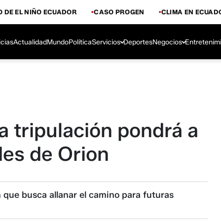
 DE EL NIÑO ECUADOR
CASO PROGEN
CLIMA EN ECUAD
icias
Actualidad
Mundo
Política
Servicios
Deportes
Negocios
Entretenim
a tripulación pondrá a
des de Orion
 que busca allanar el camino para futuras