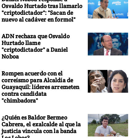
Osvaldo Hurtado tras llamarlo
"criptodictador": "Sacan de
nuevo al cadáver en formol"
ADN rechaza que Osvaldo
Hurtado llame
"criptodictador" a Daniel
Noboa
Rompen acuerdo con el
correísmo para Alcaldía de
Guayaquil: líderes arremeten
contra candidata
"chimbadora"
¿Quién es Baldor Bermeo
Cabrera, el exalcalde al que la
justicia vincula con la banda
Los Lobos?