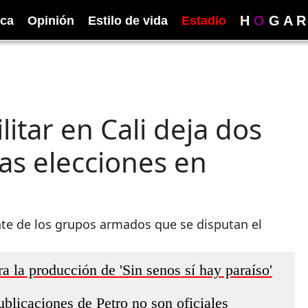
H
O
G
A
R
ica
Opinión
Estilo de vida
Estadio
itar en Cali deja dos
as elecciones en
ente de los grupos armados que se disputan el
a la producción de 'Sin senos sí hay paraíso'
blicaciones de Petro no son oficiales