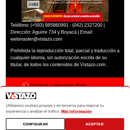
Teléfono: (+593) 985860991 - (042) 2327200 |
Dirección: Aguirre 734 y Boyacá | Email:
webmaster@vistazo.com
Prohibida la reproducción total, parcial y traducción a
cualquier idioma, sin autorización escrita de su
titular, de todos los contenidos de Vistazo.com.
Empieza a seguirnos ahora
Activar notificaciones
Utilizamos cookies propias y de terceros para mejorar tu
Código ética
experiencia y analizar el tráfico.
Más información
Sugerencias a:
CONFIGURAR
ACEPTAR
sugerencias@vistazo.com