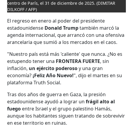
centro de París, el 31 de diciembre de 2025.
(DIMITAR
DILKOFF / AFP)
El regreso en enero al poder del presidente
estadounidense
Donald Trump
también marcó la
agenda internacional, que arrancó con una ofensiva
arancelaria que sumió a los mercados en el caos.
"Nuestro país está más 'caliente' que nunca. ¿No es
estupendo tener una
FRONTERA FUERTE
, sin
inflación,
un ejército poderoso
y una gran
economía?
¡Feliz Año Nuevo!
", dijo el martes en su
plataforma Truth Social.
Tras dos años de guerra en Gaza, la presión
estadounidense ayudó a lograr un
frágil alto al
fuego
entre Israel y el grupo palestino Hamás,
aunque los habitantes siguen tratando de sobrevivir
en ese territorio en ruinas.