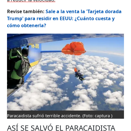
Revise también:
Sale a la venta la 'Tarjeta dorada
Trump' para residir en EEUU: ¿Cuánto cuesta y
cómo obtenerla?
Paracaidista sufrió terrible accidente.
(Foto: captura )
ASÍ SE SALVÓ EL PARACAIDISTA