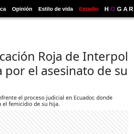
H
O
G
A
R
ica
Opinión
Estilo de vida
Estadio
cación Roja de Interpol
 por el asesinato de su
nfrente el proceso judicial en Ecuador, donde
el femicidio de su hija.