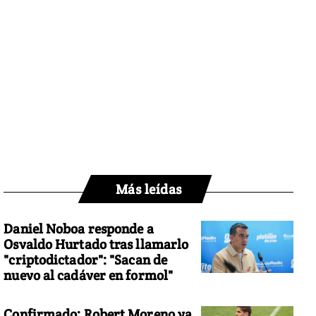
Más leídas
Daniel Noboa responde a
Osvaldo Hurtado tras llamarlo
"criptodictador": "Sacan de
nuevo al cadáver en formol"
Confirmado: Robert Moreno ya